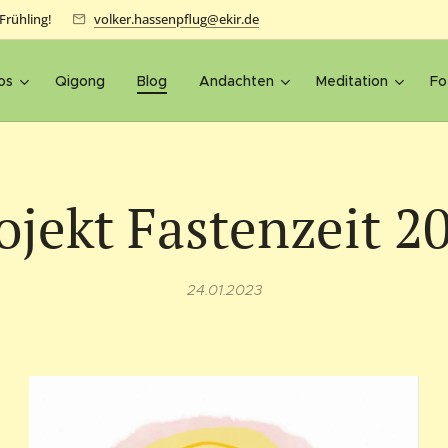
Frühling!
volker.hassenpflug@ekir.de
os
Qigong
Blog
Andachten
Meditation
Fo
ojekt Fastenzeit 2
24.01.2023