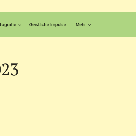
tografie
Geistliche Impulse
Mehr
023